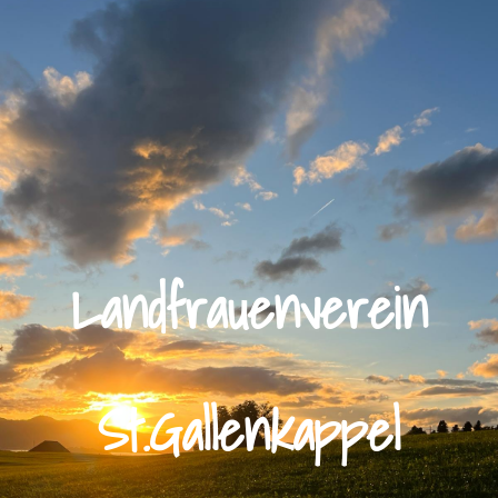
Landfrauenverein
St.Gallenkappel